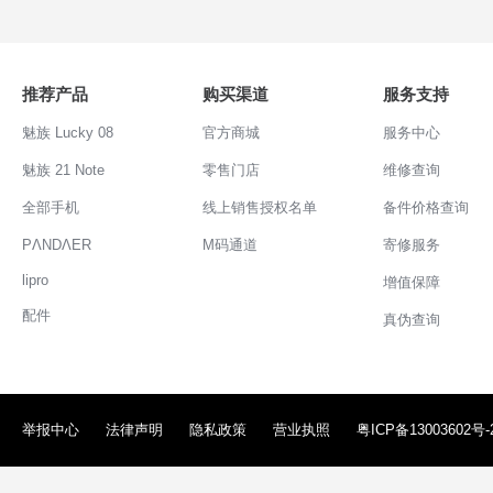
推荐产品
购买渠道
服务支持
魅族 Lucky 08
官方商城
服务中心
魅族 21 Note
零售门店
维修查询
全部手机
线上销售授权名单
备件价格查询
PΛNDΛER
M码通道
寄修服务
lipro
增值保障
配件
真伪查询
举报中心
法律声明
隐私政策
营业执照
粤ICP备13003602号-