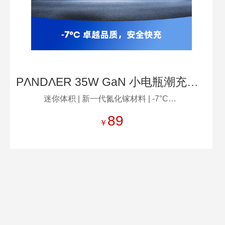
PΛNDΛER 35W GaN 小电瓶潮充充电器
迷你体积 | 新一代氮化镓材料 | -7°C卓越品质 | 多协议适配快充 | 六大安全保护 | 可折叠插脚
89
￥